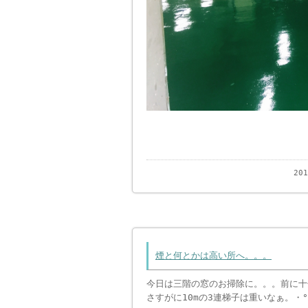
20
煙と何とかは高い所へ。。。
今日は三階の窓のお掃除に。。。前に十
さすがに10mの3連梯子は重いなぁ。・°