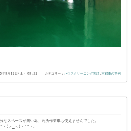
15年9月12日(土) 09:52 ｜ カテゴリー：
ハウスクリーニング実績
,
京都市の事例
分なスペースが無い為、高所作業車も使えませんでした。
°・(＞_＜)・°°・。