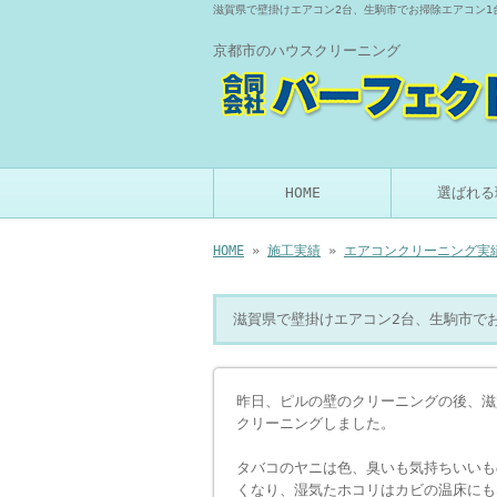
滋賀県で壁掛けエアコン2台、生駒市でお掃除エアコン1
京都市のハウスクリーニング
HOME
選ばれる
HOME
»
施工実績
»
エアコンクリーニング実
滋賀県で壁掛けエアコン2台、生駒市で
昨日、ピルの壁のクリーニングの後、滋
クリーニングしました。
タバコのヤニは色、臭いも気持ちいいも
くなり、湿気たホコリはカビの温床にも